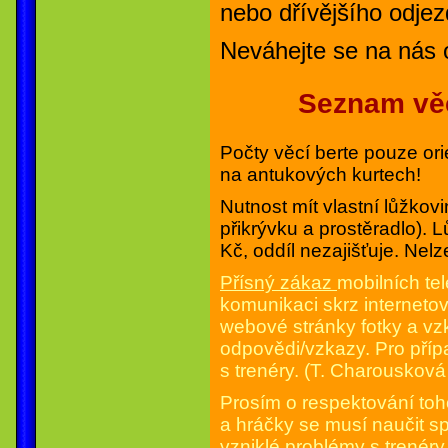
nebo dřívějšího odjez
Neváhejte se na nás o
Seznam věc
Počty věcí berte pouze or
na antukových kurtech!
Nutnost mít vlastní lůžkovi
přikrývku a prostěradlo). 
Kč, oddíl nezajišťuje. Nelze
Přísný zákaz
mobilních te
komunikaci skrz interneto
webové stránky fotky a v
odpovědi/vzkazy. Pro pří
s trenéry. (T. Charouskov
Prosím o respektování toho
a hráčky se musí naučit sp
vzniklé problémy s trenér