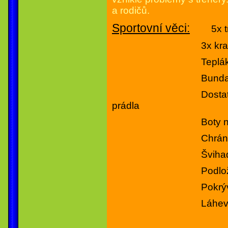
a rodičů.
Sportovní věci:
5x t
3x kraťa
Tepláky a m
Bund
Dostatek ponožek
prádla
Boty na antuku 
Chrániče (kdo m
Švihadlo (povi
Podložka na 
Pokrývka hlavy,
Láhev na p