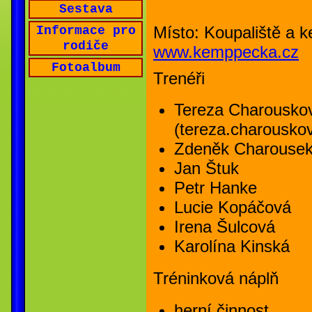
Sestava
Místo: Koupaliště a 
Informace pro
rodiče
www.kemppecka.cz
Fotoalbum
Trenéři
Tereza Charousko
(tereza.charousko
Zdeněk Charouse
Jan Štuk
Petr Hanke
Lucie Kopáčová
Irena Šulcová
Karolína Kinská
Tréninková náplň
herní činnost