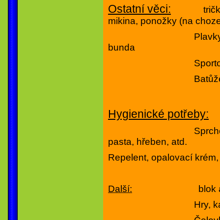
Ostatní věci:
trič
mikina, ponožky (na choze
Plavky, pyžamo, 
bunda
Sportovní boty, 
Batůžek na 
Hygienické potřeby:
Sprchový gel, ša
pasta, hřeben, atd.
Repelent, opalovací krém
Další:
blok a psac
Hry, karty, hud