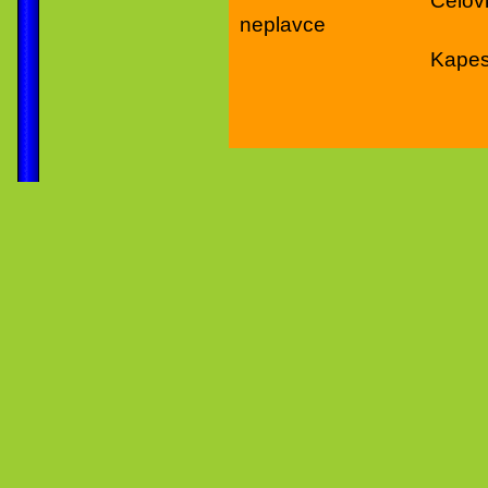
Čelovku / svítilnu
neplavce
Kapesné do 