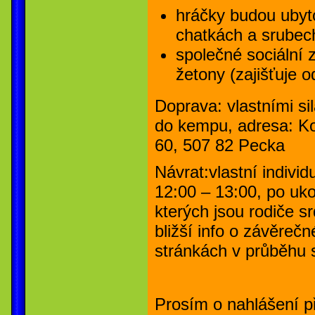
hráčky budou ubyt
chatkách a srubec
společné sociální z
žetony (zajišťuje o
Doprava:
vlastními si
do kempu, adresa:
Ko
60, 507 82 Pecka
Návrat:
vlastní indivi
12:00 – 13:00, po uk
kterých jsou rodiče s
bližší info o závěreč
stránkách v průběhu 
Prosím o nahlášení p